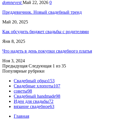
domnevest
Май 22, 2026
0
Преддевичник. Новый свадебный тренд
Май 20, 2025
Как обсудить бюджет свадьбы с родителями
Янв 8, 2025
Что надеть в день покупки свадебного платья
Ноя 3, 2024
Предыдущая
Следующая
1 из 35
Популярные рубрики
Свадебный образ
153
Свадебные хлопоты
107
советы
98
Свадебный handmade
98
Идеи для свадьбы
72
вязание свадебное
63
Главная