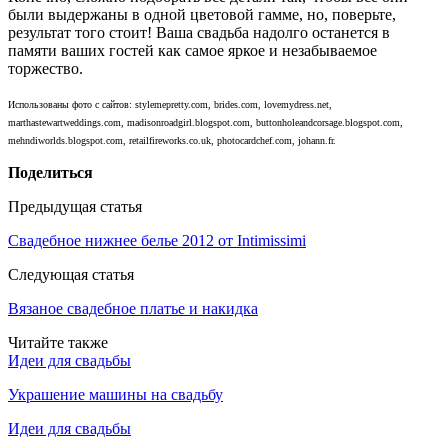
были выдержаны в одной цветовой гамме, но, поверьте,
результат того стоит! Ваша свадьба надолго останется в
памяти ваших гостей как самое яркое и незабываемое
торжество.
Использованы фото с сайтов: stylemepretty.com, brides.com, lovemydress.net,
marthastewartweddings.com, madisonroadgirl.blogspot.com, buttonholeandcorsage.blogspot.com,
mehndiworlds.blogspot.com, retailfireworks.co.uk, photocardchef.com, johann.fr.
Поделиться
Предыдущая статья
Свадебное нижнее белье 2012 от Intimissimi
Следующая статья
Вязаное свадебное платье и накидка
Читайте также
Идеи для свадьбы
Украшение машины на свадьбу
Идеи для свадьбы