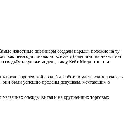
 Самые известные дизайнеры создали наряды, похожие на ту
кая, как цена оригинала, но все же у большинства невест нет
ою свадьбу такую же модель, как у Кейт Миддлтон, стал
ь после королевской свадьбы. Работа в мастерских началась
пий, они были успешно проданы девушкам, мечтающим в
ет-магазинах одежды Китая и на крупнейших торговых