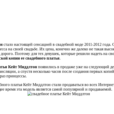
он
стало настоящей сенсацией в свадебной моде 2011-2012 года.
сса на своей свадьбе. Их цена, конечно же далеко не такая высо
 дорого. Поэтому для тех девушек, которые решили надеть на св
ской копии ее свадебного платья
.
атья Кейт Миддлтон
появились в продаже уже на следующий ден
ансляции, а спустя несколько часов после создания первых ко
раз принцессы.
ебного платья Кейт Миддлтон стали продаваться во всех Интерн
ее время эта модель является самой популярной и продаваемой.