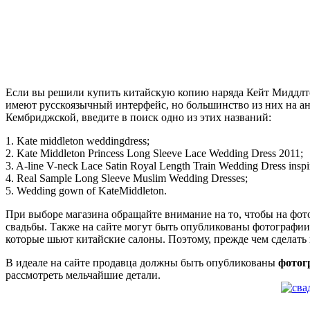
Если вы решили купить китайскую копию наряда Кейт Миддлтон
имеют русскоязычный интерфейс, но большинство из них на ан
Кембриджской, введите в поиск одно из этих названий:
1. Kate middleton weddingdress;
2. Kate Middleton Princess Long Sleeve Lace Wedding Dress 2011;
3. A-line V-neck Lace Satin Royal Length Train Wedding Dress inspi
4. Real Sample Long Sleeve Muslim Wedding Dresses;
5. Wedding gown of KateMiddleton.
При выборе магазина обращайте внимание на то, чтобы на фото
свадьбы. Также на сайте могут быть опубликованы фотографии
которые шьют китайские салоны. Поэтому, прежде чем сделать
В идеале на сайте продавца должны быть опубликованы
фотог
рассмотреть мельчайшие детали.