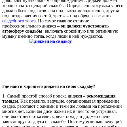
довольны музыкальным сопровождением. Диджей должен
хорошо знать сценарий свадьбы. Определенная музыка у него
должна быть подготовлена под выход молодоженов, другая –
под поздравления гостей, третья – под обряд разрезания
свадебного торта
. Но самое главное отличие
профессионального диджея –
он должен чувствовать
атмосферу свадьбы
: включать спокойную или ритмичную
музыку именно тогда, когда люди в ней нуждаются.
Где найти хорошего диджея на свою свадьбу?
1. Самый простой способ поиска диджея –
рекомендация
тамады
. Как правило, ведущие, организовывая проведение
свадеб, работают с одними и теми же людьми на протяжении
многих лет. Если бы диск-жокей их в чем-то не устраивал,
они бы от него отказались, ведь тамада и диджей очень
зависят друг от друга на свадьбе. Поэтому если ваш ведущий
вам хорошо знаком и вы ему доверяете – смело заказывайте