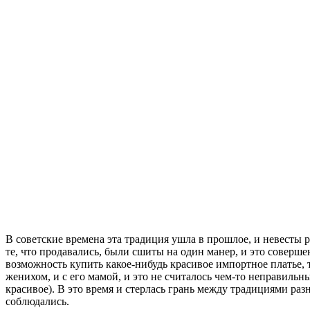
В советские времена эта традиция ушла в прошлое, и невесты 
те, что продавались, были сшиты на один манер, и это совер
возможность купить какое-нибудь красивое импортное платье, то
женихом, и с его мамой, и это не считалось чем-то неправильн
красивое). В это время и стерлась грань между традициями раз
соблюдались.