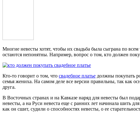
Многие невесты хотят, чтобы их свадьба была сыграна по все
остаются непонятны. Например, вопрос о том, кто должен покуп
Кто-то говорит о том, что
свадебное платье
должны покупать род
семья жениха. На самом деле все версии правильны, так как ос
друга.
В Восточных странах и на Кавказе наряд для невесты был пода
невесты, а на Руси невеста еще с ранних лет начинала шить д
как он сшит, судили о способностях невесты, о ее старательно