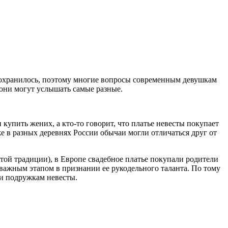
 сохранилось, поэтому многие вопросы современным девушкам
 они могут услышать самые разные.
купить жених, а кто-то говорит, что платье невесты покупает
же в разных деревнях России обычаи могли отличаться друг от
этой традиции), в Европе свадебное платье покупали родители
 важным этапом в признании ее рукодельного таланта. По тому
ли подружкам невесты.