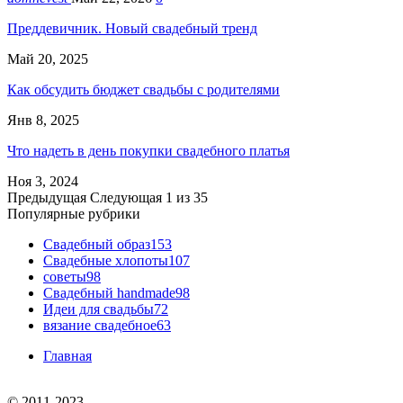
Преддевичник. Новый свадебный тренд
Май 20, 2025
Как обсудить бюджет свадьбы с родителями
Янв 8, 2025
Что надеть в день покупки свадебного платья
Ноя 3, 2024
Предыдущая
Следующая
1 из 35
Популярные рубрики
Свадебный образ
153
Свадебные хлопоты
107
советы
98
Свадебный handmade
98
Идеи для свадьбы
72
вязание свадебное
63
Главная
© 2011-2023