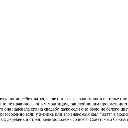
редко шили себе платья, чаще они заказывали пошив в ателье или
шенно не нравилось юным модницам, так любившим просматриват
 она надевала его на свадьбу, даже если оно было не белого цве
ым (особенно если у жениха или его знакомых был “блат” в модн
ных деревень и стран, ведь молодежь со всего Советского Союза