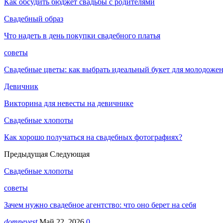
Как обсудить бюджет свадьбы с родителями
Свадебный образ
Что надеть в день покупки свадебного платья
советы
Свадебные цветы: как выбрать идеальный букет для молодоже
Девичник
Викторина для невесты на девичнике
Свадебные хлопоты
Как хорошо получаться на свадебных фотографиях?
Предыдущая
Следующая
Свадебные хлопоты
советы
Зачем нужно свадебное агентство: что оно берет на себя
domnevest
Май 22, 2026
0