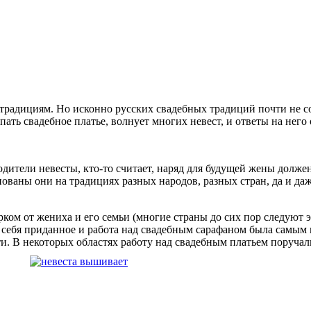
м традициям. Но исконно русских свадебных традиций почти не
ать свадебное платье, волнует многих невест, и ответы на него
ители невесты, кто-то считает, наряд для будущей жены должен 
нованы они на традициях разных народов, разных стран, да и да
рком от жениха и его семьи (многие страны до сих пор следуют 
ля себя приданное и работа над свадебным сарафаном была самым
сти. В некоторых областях работу над свадебным платьем поруча