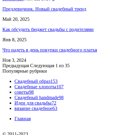
Преддевичник. Новый свадебный тренд
Май 20, 2025
Как обсудить бюджет свадьбы с родителями
Янв 8, 2025
Что надеть в день покупки свадебного платья
Ноя 3, 2024
Предыдущая
Следующая
1 из 35
Популярные рубрики
Свадебный образ
153
Свадебные хлопоты
107
советы
98
Свадебный handmade
98
Идеи для свадьбы
72
вязание свадебное
63
Главная
© 2011-2023