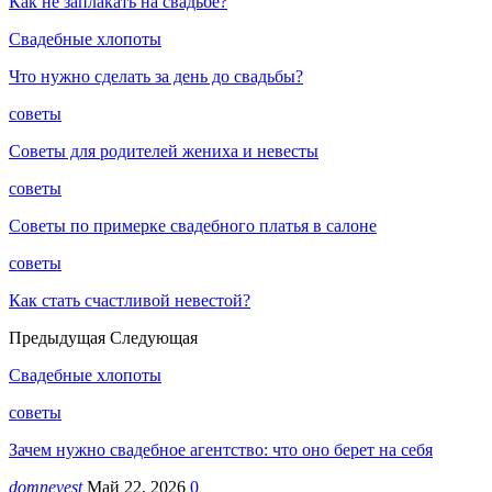
Как не заплакать на свадьбе?
Свадебные хлопоты
Что нужно сделать за день до свадьбы?
советы
Советы для родителей жениха и невесты
советы
Советы по примерке свадебного платья в салоне
советы
Как стать счастливой невестой?
Предыдущая
Следующая
Свадебные хлопоты
советы
Зачем нужно свадебное агентство: что оно берет на себя
domnevest
Май 22, 2026
0