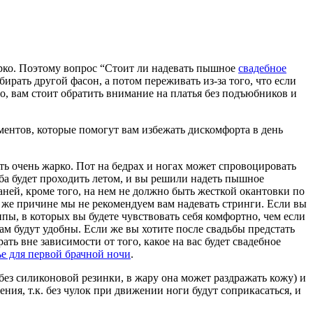
жарко. Поэтому вопрос “Стоит ли надевать пышное
свадебное
бирать другой фасон, а потом переживать из-за того, что если
но, вам стоит обратить внимание на платья без подъюбников и
оментов, которые помогут вам избежать дискомфорта в день
ь очень жарко. Пот на бедрах и ногах может спровоцировать
ба будет проходить летом, и вы решили надеть пышное
аней, кроме того, на нем не должно быть жесткой окантовки по
й же причине мы не рекомендуем вам надевать стринги. Если вы
ипы, в которых вы будете чувствовать себя комфортно, чем если
ам будут удобны. Если же вы хотите после свадьбы предстать
ь вне зависимости от того, какое на вас будет свадебное
е для первой брачной ночи
.
без силиконовой резинки, в жару она может раздражать кожу) и
ия, т.к. без чулок при движении ноги будут соприкасаться, и