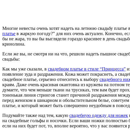
Многие невесты очень хотят надеть на летнюю свадьбу платье 
платье
в жаркую погоду?” для них очень актуален. Конечно, если
бы не жара, то вы бы выглядели гораздо красивее в день свадь
кринолина.
Если же вы, не смотря ни на что, решили надеть пышное сваде
свадьбы:
Как мы уже сказали, в
свадебном платье в стиле “Принцесса”
и
появление зуда и раздражения. Кожа может покраснеть, а свад
свадебное платье, серьезно отнеситесь к выбору
свадебного ни
краям. Даже очень красивая окантовка из кружева на потном т
думаете, что чем меньше ткани на трусиках, тем вам будет про
тоненькая линия стрингов станет причиной раздражения между 
перед женихом в шикарном и обольстительном белье, советуем 
платье, и который может быть совершенно неудобным в повседн
Подумайте также над тем, какую
свадебную одежду для ножек
на свадебные гольфы и носочки. Если ваши ножки полностью буд
если на них будет пот, то, вполне вероятно, что у вас появится 