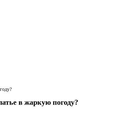
огоду?
латье в жаркую погоду?