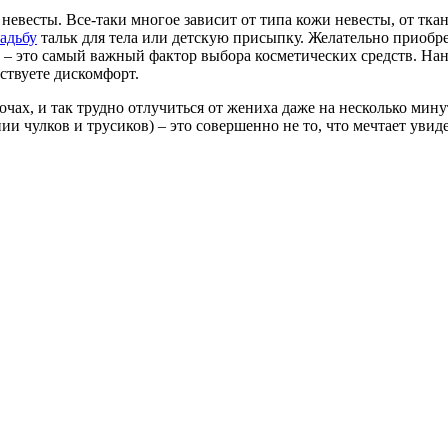
невесты. Все-таки многое зависит от типа кожи невесты, от ткан
вадьбу
тальк для тела или детскую присыпку. Желательно приобре
о – это самый важный фактор выбора косметических средств. Нане
вствуете дискомфорт.
очах, и так трудно отлучиться от жениха даже на несколько мину
ии чулков и трусиков) – это совершенно не то, что мечтает уви