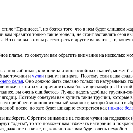
в стиле “Принцесса”, но боятся того, что в нем будет слишком 
 вам нравятся только такие модели, не стоит заставлять себя вы
бы. Но если вы готовы рассмотреть и другие варианты, то, конеч
бное платье, то советуем вам обратить внимание на несколько м
з-за подъюбников, кринолина и многослойных тканей, может быт
ебные трусики и
чулки
начнут натирать. Поэтому если ваша свадь
жнего белья
. Оно должно быть сделано только из натуральных тк
еле может скататься и причинить вам боль и дискомфорт. По это
хладнее, вы очень ошибаетесь. Лучше надеть удобные трусики-сл
ягодиц. Поэтому советуем вам купить такие трусики, которые в
вам приобрести дополнительный комплект, который можно выбрат
евной носке, но зато будет шикарно смотреться как
нижнее бель
вы выберете. Обратите внимание на тонкие чулки на подвязках (
ут “одеты”, то это поможет вам избежать натирания и покраснен
раздражение на коже, и , конечно же, вам будет очень неудобно.