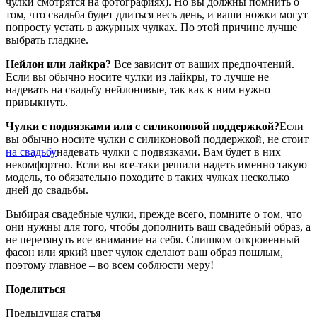
чулки смотрятся на фотографиях). Но вы должны помнить о
том, что свадьба будет длиться весь день, и ваши ножки могут
попросту устать в ажурных чулках. По этой причине лучше
выбрать гладкие.
Нейлон или лайкра?
Все зависит от ваших предпочтений.
Если вы обычно носите чулки из лайкры, то лучше не
надевать на свадьбу нейлоновые, так как к ним нужно
привыкнуть.
Чулки с подвязками или с силиконовой поддержкой?
Если
вы обычно носите чулки с силиконовой поддержкой, не стоит
на свадьбу
надевать чулки с подвязками. Вам будет в них
некомфортно. Если вы все-таки решили надеть именно такую
модель, то обязательно походите в таких чулках несколько
дней до свадьбы.
Выбирая свадебные чулки, прежде всего, помните о том, что
они нужны для того, чтобы дополнить ваш свадебный образ, а
не перетянуть все внимание на себя. Слишком откровенный
фасон или яркий цвет чулок сделают ваш образ пошлым,
поэтому главное – во всем соблюсти меру!
Поделиться
Предыдущая статья