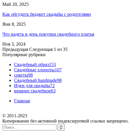
Май 20, 2025
Как обсудить бюджет свадьбы с родителями
Янв 8, 2025
Что надеть в день покупки свадебного платья
Ноя 3, 2024
Предыдущая
Следующая
1 из 35
Популярные рубрики
Свадебный образ
153
Свадебные хлопоты
107
советы
98
Свадебный handmade
98
Идеи для свадьбы
72
вязание свадебное
63
Главная
© 2011-2023
Копирование без активной индексируемой ссылки запрещено.