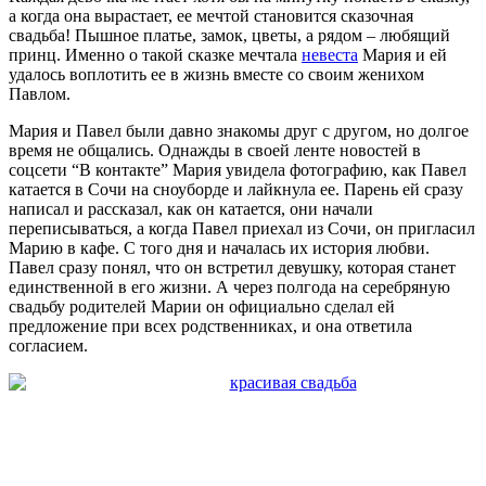
а когда она вырастает, ее мечтой становится сказочная
свадьба! Пышное платье, замок, цветы, а рядом – любящий
принц. Именно о такой сказке мечтала
невеста
Мария и ей
удалось воплотить ее в жизнь вместе со своим женихом
Павлом.
Мария и Павел были давно знакомы друг с другом, но долгое
время не общались. Однажды в своей ленте новостей в
соцсети “В контакте” Мария увидела фотографию, как Павел
катается в Сочи на сноуборде и лайкнула ее. Парень ей сразу
написал и рассказал, как он катается, они начали
переписываться, а когда Павел приехал из Сочи, он пригласил
Марию в кафе. С того дня и началась их история любви.
Павел сразу понял, что он встретил девушку, которая станет
единственной в его жизни. А через полгода на серебряную
свадьбу родителей Марии он официально сделал ей
предложение при всех родственниках, и она ответила
согласием.