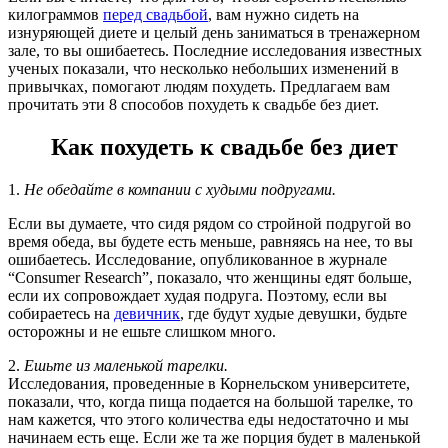
килограммов
перед свадьбой
, вам нужно сидеть на
изнуряющей диете и целый день заниматься в тренажерном
зале, то вы ошибаетесь. Последние исследования известных
ученых показали, что несколько небольших изменений в
привычках, помогают людям похудеть. Предлагаем вам
прочитать эти 8 способов похудеть к свадьбе без диет.
Как похудеть к свадьбе без диет
1.
Не обедайте в компании с худыми подругами.
Если вы думаете, что сидя рядом со стройной подругой во
время обеда, вы будете есть меньше, равняясь на нее, то вы
ошибаетесь. Исследование, опубликованное в журнале
“Consumer Research”, показало, что женщины едят больше,
если их сопровождает худая подруга. Поэтому, если вы
собираетесь на
девичник
, где будут худые девушки, будьте
осторожны и не ешьте слишком много.
2.
Ешьте из маленькой тарелки.
Исследования, проведенные в Корнельском университете,
показали, что, когда пища подается на большой тарелке, то
нам кажется, что этого количества еды недостаточно и мы
начинаем есть еще. Если же та же порция будет в маленькой