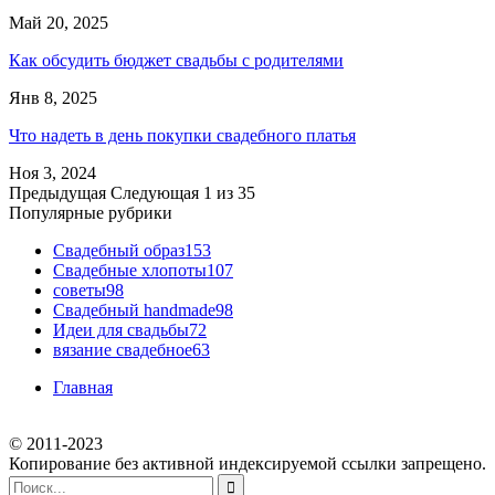
Май 20, 2025
Как обсудить бюджет свадьбы с родителями
Янв 8, 2025
Что надеть в день покупки свадебного платья
Ноя 3, 2024
Предыдущая
Следующая
1 из 35
Популярные рубрики
Свадебный образ
153
Свадебные хлопоты
107
советы
98
Свадебный handmade
98
Идеи для свадьбы
72
вязание свадебное
63
Главная
© 2011-2023
Копирование без активной индексируемой ссылки запрещено.