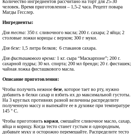
Количество ингредиентов рассчитано на торт для 25-30
человек. Время приготовления – 1,5-2 часа. Рецепт повара
Магды Гесслер.
Ингредиенты:
Для теста:
350 г. сливочного масла; 200 г. сахара; 2 яйца; 2
столовые ложки корицы с верхом; 300 г муки.
Для безе:
1,5 литра белков; 6 стаканов сахара.
Для фисташкового крема:
1 кг. сыра “Маскарпоне”; 200 г.
сахарной пудры; 30 мл. спирта; 200 мл бренди; 20 г. фисташек;
чайная ложка фисташкового масла.
Описание приготовления:
Чтобы получить нежное
безе
, которое тает во рту, нужно
добавить в белки сахар и взбить их до максимальной густоты.
На 3 круглых противнях разной величины распределите
полученную массу и выпекайте ее в духовке при температуре
145 ° С.
Чтобы приготовить
коржи
, смешайте сливочное масло, сахар,
яйца и корицу. Когда тесто станет густым и однородным,
добавьте муку и осторожно перемешайте. Распределите тесто