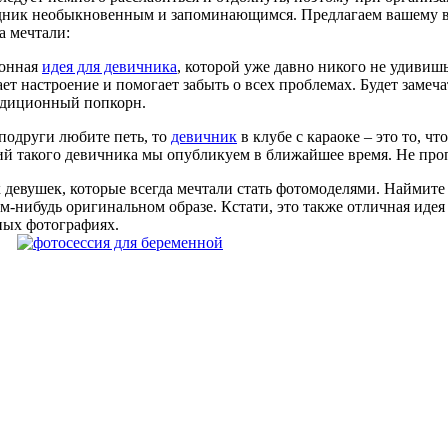
аздник необыкновенным и запоминающимся. Предлагаем вашему
а мечтали:
ионная
идея для девичника
, которой уже давно никого не удивишь.
 настроение и помогает забыть о всех проблемах. Будет замеча
адиционный попкорн.
 подруги любите петь, то
девичник
в клубе с караоке – это то, ч
ий такого девичника мы опубликуем в ближайшее время. Не про
ех девушек, которые всегда мечтали стать фотомоделями. Наймит
ом-нибудь оригинальном образе. Кстати, это также отличная ид
ных фотографиях.