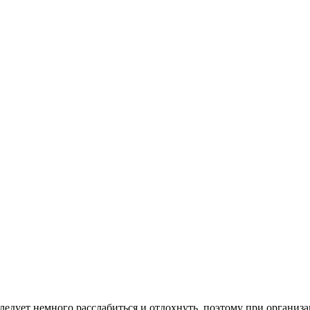
ледует немного расслабиться и отдохнуть, поэтому при организ