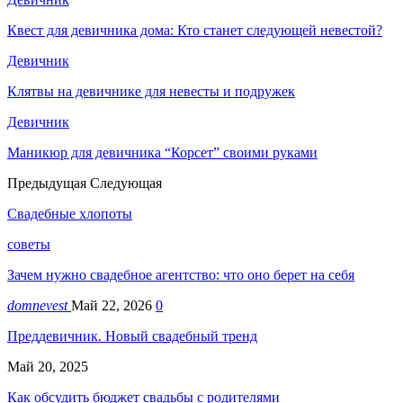
Квест для девичника дома: Кто станет следующей невестой?
Девичник
Клятвы на девичнике для невесты и подружек
Девичник
Маникюр для девичника “Корсет” своими руками
Предыдущая
Следующая
Свадебные хлопоты
советы
Зачем нужно свадебное агентство: что оно берет на себя
domnevest
Май 22, 2026
0
Преддевичник. Новый свадебный тренд
Май 20, 2025
Как обсудить бюджет свадьбы с родителями