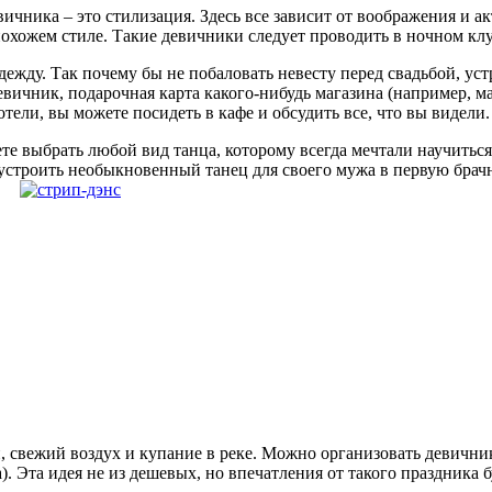
ичника – это стилизация. Здесь все зависит от воображения и а
охожем стиле. Такие девичники следует проводить в ночном клу
дежду. Так почему бы не побаловать невесту перед свадьбой, у
 девичник, подарочная карта какого-нибудь магазина (например,
отели, вы можете посидеть в кафе и обсудить все, что вы видели.
жете выбрать любой вид танца, которому всегда мечтали научить
 устроить необыкновенный танец для своего мужа в первую брач
и, свежий воздух и купание в реке. Можно организовать девичник
а). Эта идея не из дешевых, но впечатления от такого праздника