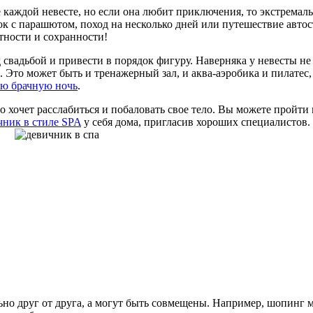
не каждой невесте, но если она любит приключения, то экстремал
к с парашютом, поход на несколько дней или путешествие автост
тности и сохранности!
д свадьбой и привести в порядок фигуру. Наверняка у невесты н
. Это может быть и тренажерный зал, и аква-аэробика и пилатес
ую брачную ночь
.
кто хочет расслабиться и побаловать свое тело. Вы можете прой
чник в стиле SPA
у себя дома, пригласив хороших специалистов.
но друг от друга, а могут быть совмещены. Например, шопинг 