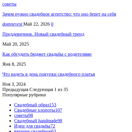
советы
Зачем нужно свадебное агентство: что оно берет на себя
domnevest
Май 22, 2026
0
Преддевичник. Новый свадебный тренд
Май 20, 2025
Как обсудить бюджет свадьбы с родителями
Янв 8, 2025
Что надеть в день покупки свадебного платья
Ноя 3, 2024
Предыдущая
Следующая
1 из 35
Популярные рубрики
Свадебный образ
153
Свадебные хлопоты
107
советы
98
Свадебный handmade
98
Идеи для свадьбы
72
вязание свадебное
63