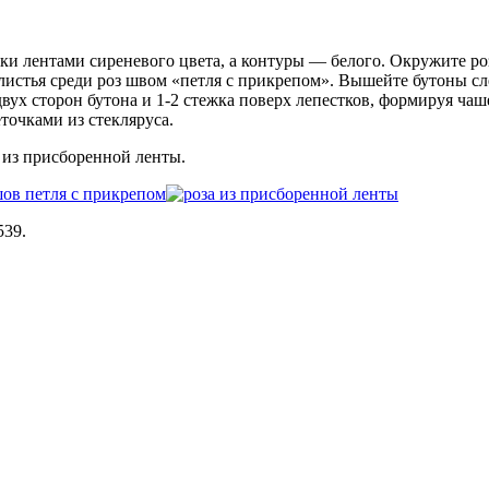
нки лентами сиреневого цвета, а контуры — белого. Окружите 
стья среди роз швом «петля с прикрепом». Вышейте бутоны сле
двух сторон бутона и 1-2 стежка поверх лепестков, формируя ча
точками из стекляруса.
а из присборенной ленты.
539.