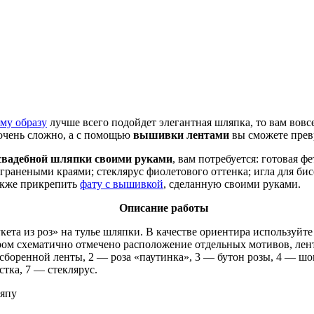
му образу
лучше всего подойдет элегантная шляпка, то вам вовс
т очень сложно, а с помощью
вышивки лентами
вы сможете прев
свадебной шляпки своими руками
, вам потребуется: готовая 
 гранеными краями; стеклярус фиолетового оттенка; игла для би
акже прикрепить
фату с вышивкой
, сделанную своими руками.
Описание работы
ета из роз» на тулье шляпки. В качестве ориентира используйте
ором схематично отмечено расположение отдельных мотивов, ле
сборенной ленты, 2 — роза «паутинка», 3 — бутон розы, 4 — шо
тка, 7 — стеклярус.